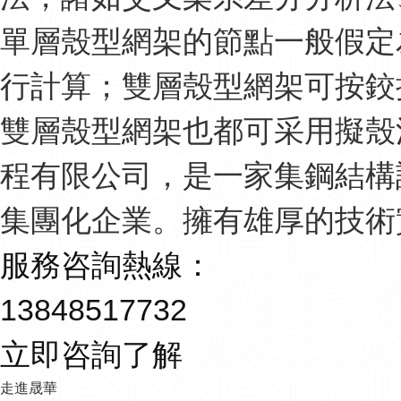
單層殼型網架的節點一般假定
行計算；雙層殼型網架可按鉸
雙層殼型網架也都可采用擬殼
程有限公司，是一家集鋼結構
集團化企業。擁有雄厚的技術實
服務咨詢熱線：
13848517732
立即咨詢了解
走進晟華