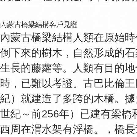
內蒙古橋梁結構客戶見證
內蒙古橋梁結構人類在原始時
倒下來的樹木，自然形成的石
生長的藤蘿等。人類有目的地
時，已難以考證。古巴比倫王國
紀）就建造了多跨的木橋。據
世紀～前256年）已建有梁橋
西周在渭水架有浮橋。，橋長達