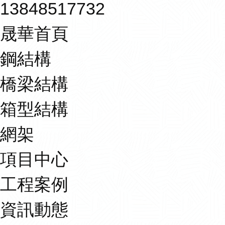
13848517732
晟華首頁
鋼結構
橋梁結構
箱型結構
網架
項目中心
工程案例
資訊動態