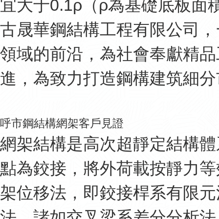
宜大于0.1ρ（ρ為基礎底板
古晟華鋼結構工程有限公司，
領域的前沿，為社會奉獻精品
進，為致力打造鋼構建筑細分市
呼市鋼結構網架客戶見證
網架結構是高次超靜定結構體
點為鉸接，將外荷載按靜力等
架位移法，即鉸接桿系有限元
法，諸如交叉梁系差分分析法