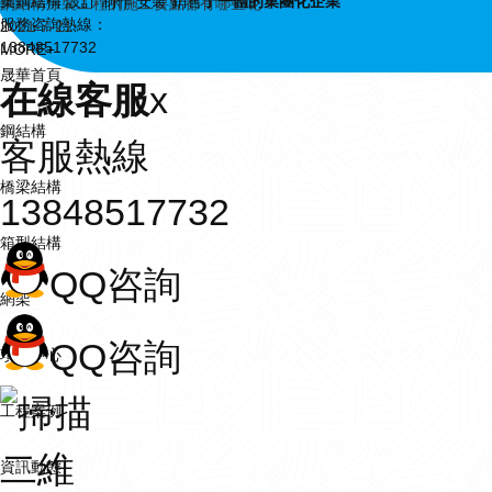
集鋼結構 設計 制作 安裝 銷售
于一體的集團化企業
鋼結構涂裝工程的施工要點都有哪些呢？
服務咨詢熱線：
2021-7-21
13848517732
MORE+
晟華首頁
在線客服
x
鋼結構
客服熱線
橋梁結構
13848517732
箱型結構
QQ咨詢
網架
QQ咨詢
項目中心
工程案例
資訊動態