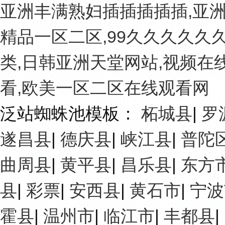
亚洲丰满熟妇插插插插插,亚洲
精品一区二区,99久久久久久
类,日韩亚洲天堂网站,视频在
看,欧美一区二区在线观看网
泛站蜘蛛池模板：
柘城县
|
罗
遂昌县
|
德庆县
|
峡江县
|
普陀
曲周县
|
黄平县
|
昌乐县
|
东方
县
|
彩票
|
安西县
|
黄石市
|
宁波
霍县
|
温州市
|
临江市
|
丰都县
|