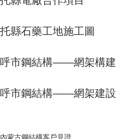
托縣電廠合作項目
托縣石藥工地施工圖
呼市鋼結構——網架構建
呼市鋼結構——網架建設
內蒙古鋼結構客戶見證