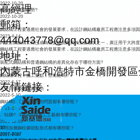
2022-10-20
高經理
樓承板有哪些優勢?
2022-10-20
郵箱：
鋼結構工程要適應社會的發展要求，在設計鋼結構廠房工程應注意多項因
2023-4-14
444043778@qq.com
內蒙古鋼結構工程已成為很多建筑廠房的主要建筑之一，廣泛用于大跨度
鋼結構工程要適應社會的發展要求，在設計鋼結構廠房工程應注意多項因
地址：
2023-4-14
裝配式鋼結構和普通鋼結構的差異化存在于哪些方面?
內蒙古呼和浩特市金橋開發區
2022-7-4
鋼結構工程，施工要點，你知道嗎？
2022-6-17
友情鏈接：
天舟四號發射圓滿成功
2022-5-10
鋼結構施工應該注意的問題都有哪些呢？
2021-11-15
鋼結構中焊接H型鋼施工工藝都有哪些呢？
2021-11-15
10
常用加層鋼柱腳節點形式都有哪些呢？
2007-2017
2021-9-26