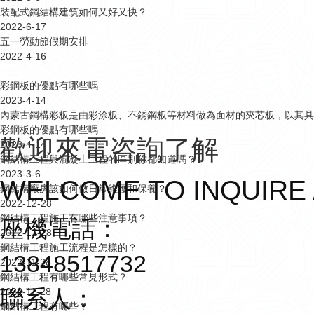
裝配式鋼結構建筑如何又好又快？
2022-6-17
五一勞動節假期安排
2022-4-16
彩鋼板的優點有哪些嗎
2023-4-14
內蒙古鋼構彩板是由彩涂板、不銹鋼板等材料做為面材的夾芯板，以其具
彩鋼板的優點有哪些嗎
歡迎來電咨詢了解
2023-4-14
鋼結構工程與混凝土工程的區別你都知道嗎？
2023-3-6
WELCOME TO INQUIRE
鋼結構廠房該如何做日常維護和保養？
2022-12-28
鋼結構工程施工有哪些注意事項？
座機電話：
2022-12-28
鋼結構工程施工流程是怎樣的？
13848517732
2022-11-28
鋼結構工程有哪些常見形式？
聯系人：
2022-11-28
鋼結構工程有哪些？