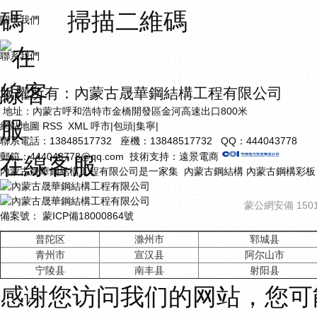
掃描二維碼
關于我們
聯系我們
版權所有：內蒙古晟華鋼結構工程有限公司
地址：內蒙古呼和浩特市金橋開發區金河高速出口800米
網站地圖 RSS XML 呼市|包頭|集寧|
聯系電話：13848517732 座機：13848517732 QQ：444043778
郵箱：444043778@qq.com 技術支持：遠景電商
在線客服
內蒙古晟華鋼結構工程有限公司是一家集 內蒙古鋼結構 內蒙古鋼構彩板
蒙公網安備 1501
備案號： 蒙ICP備18000864號
普陀区
滁州市
郓城县
青州市
宣汉县
阿尔山市
宁陵县
南丰县
射阳县
感谢您访问我们的网站，您可