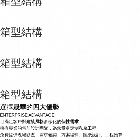
箱型結構
箱型結構
箱型結構
箱型結構
選擇
晟華
的
四大優勢
ENTERPRISE ADVANTAGE
可滿足客戶對
建筑風格
多樣化的
個性需求
擁有專業的售前設計團隊，為您量身定制私屬工程
免費提供現場勘查、需求確認、方案編輯、圖紙設計、工程預算