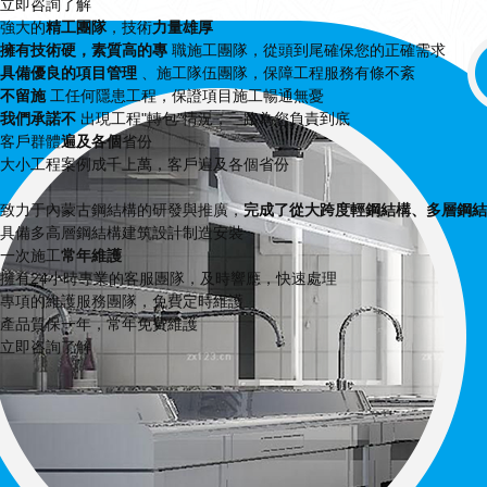
立即咨詢了解
強大的
精工團隊
，技術
力量雄厚
擁有技術硬，素質高的專
職施工團隊，從頭到尾確保您的正確需求
具備優良的項目管理
、施工隊伍團隊，保障工程服務有條不紊
不留施
工任何隱患工程，保證項目施工暢通無憂
我們承諾不
出現工程"轉包"情況，一路為您負責到底
客戶群體
遍及各個
省份
大小工程案例成千上萬，客戶遍及各個省份
致力于內蒙古鋼結構的研發與推廣，
完成了從大跨度輕鋼結構、多層鋼結
具備多高層鋼結構建筑設計制造安裝
一次施工
常年維護
擁有24小時專業的客服團隊，及時響應，快速處理
專項的維護服務團隊，免費定時維護
產品質保一年，常年免費維護
立即咨詢了解